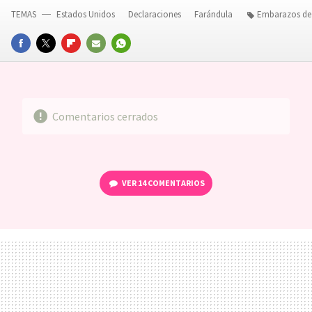
TEMAS
Estados Unidos
Declaraciones
Farándula
Embarazos de
FACEBOOK
TWITTER
FLIPBOARD
E-
WHATSAPP
MAIL
Comentarios cerrados
VER
14 COMENTARIOS