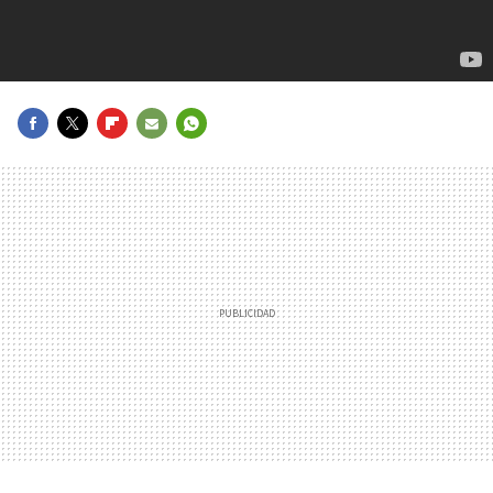
FACEBOOK
TWITTER
FLIPBOARD
E-
WHATSAPP
MAIL