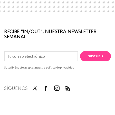
RECIBE "IN/OUT", NUESTRA NEWSLETTER
SEMANAL
SUSCRIBIR
Suscribiéndote aceptas nuestra
política de privacidad
SÍGUENOS
Twit
Face
Inst
RSS
ter
boo
agra
k
m