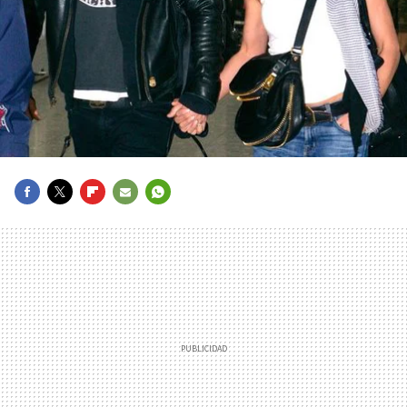
FACEBOOK
TWITTER
FLIPBOARD
E-
WHATSAPP
MAIL