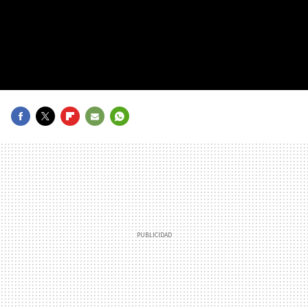
FACEBOOK
TWITTER
FLIPBOARD
E-
WHATSAPP
MAIL