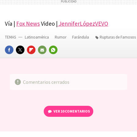
Vía |
Fox News
Video |
JenniferLópezVEVO
TEMAS
Latinoamérica
Rumor
Farándula
Rupturas de Famosos
FACEBOOK
TWITTER
FLIPBOARD
E-
WHATSAPP
MAIL
Comentarios cerrados
VER
10 COMENTARIOS