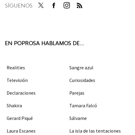
SÍGUENOS
Twit
Face
Inst
RSS
ter
boo
agra
k
m
EN POPROSA HABLAMOS DE...
Realities
Sangre azul
Televisión
Curiosidades
Declaraciones
Parejas
Shakira
Tamara Falcó
Gerard Piqué
Sálvame
Laura Escanes
La isla de las tentaciones