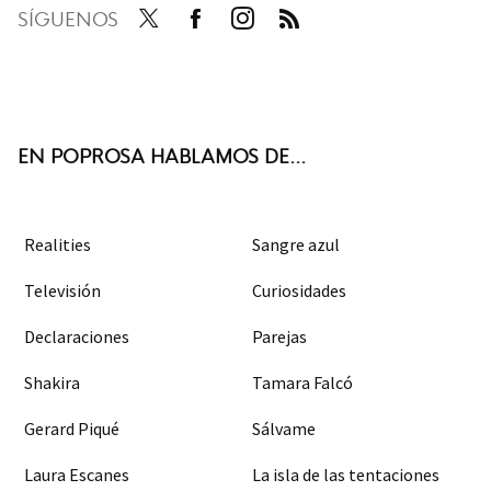
SÍGUENOS
Twit
Face
Inst
RSS
ter
boo
agra
k
m
EN POPROSA HABLAMOS DE...
Realities
Sangre azul
Televisión
Curiosidades
Declaraciones
Parejas
Shakira
Tamara Falcó
Gerard Piqué
Sálvame
Laura Escanes
La isla de las tentaciones