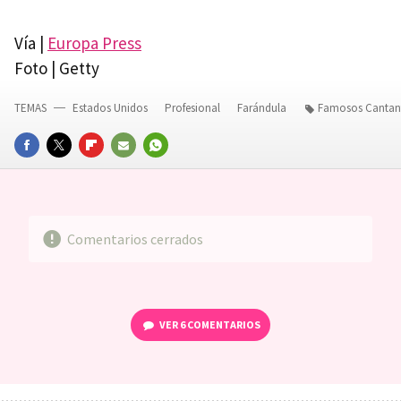
Vía |
Europa Press
Foto | Getty
TEMAS
Estados Unidos
Profesional
Farándula
Famosos Cantan
FACEBOOK
TWITTER
FLIPBOARD
E-
WHATSAPP
MAIL
Comentarios cerrados
VER
6 COMENTARIOS