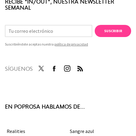
RECIBE "IN/OUT", NUESTRA NEWSLETTER
SEMANAL
SUSCRIBIR
Suscribiéndote aceptas nuestra
política de privacidad
SÍGUENOS
Twit
Face
Inst
RSS
ter
boo
agra
k
m
EN POPROSA HABLAMOS DE...
Realities
Sangre azul