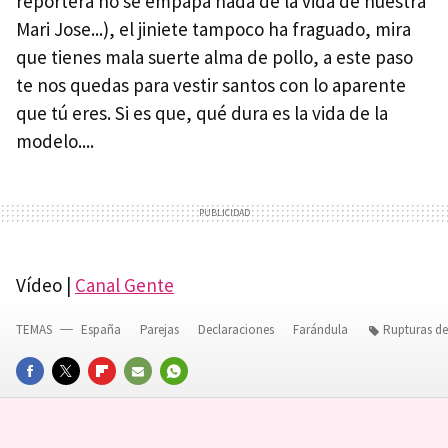
reportera no se empapa nada de la vida de nuestra
Mari Jose...), el jiniete tampoco ha fraguado, mira
que tienes mala suerte alma de pollo, a este paso
te nos quedas para vestir santos con lo aparente
que tú eres. Si es que, qué dura es la vida de la
modelo....
Vídeo |
Canal Gente
TEMAS
España
Parejas
Declaraciones
Farándula
Rupturas d
FACEBOOK
TWITTER
FLIPBOARD
E-
WHATSAPP
MAIL