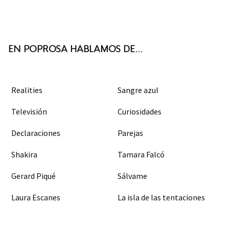
ter
boo
agra
k
m
EN POPROSA HABLAMOS DE...
Realities
Sangre azul
Televisión
Curiosidades
Declaraciones
Parejas
Shakira
Tamara Falcó
Gerard Piqué
Sálvame
Laura Escanes
La isla de las tentaciones