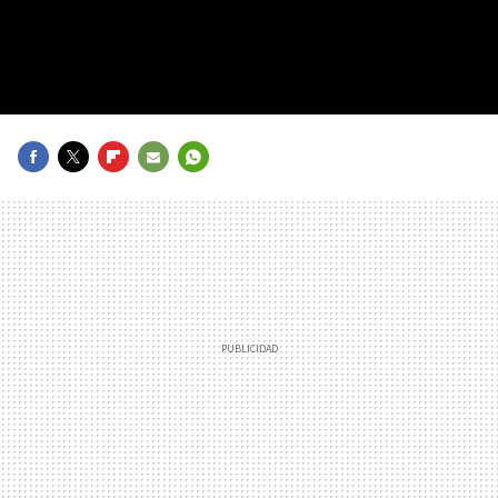
FACEBOOK
TWITTER
FLIPBOARD
E-
WHATSAPP
MAIL