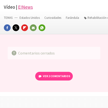
Vídeo |
E!News
TEMAS
Estados Unidos
Curiosidades
Farándula
Rehabilitación
FACEBOOK
TWITTER
FLIPBOARD
E-
WHATSAPP
MAIL
Comentarios cerrados
VER
2 COMENTARIOS