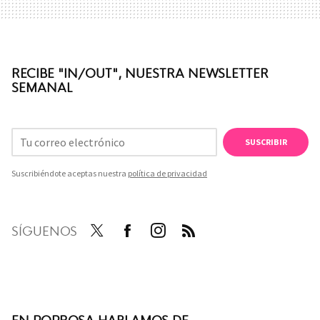
RECIBE "IN/OUT", NUESTRA NEWSLETTER
SEMANAL
SUSCRIBIR
Suscribiéndote aceptas nuestra
política de privacidad
SÍGUENOS
Twit
Face
Inst
RSS
ter
boo
agra
k
m
EN POPROSA HABLAMOS DE...