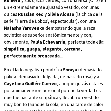
Romero
y sus ojazos verdes, con una
Nika
(OT2) en
un extremadamente ajustado vestido, con unas
dulces
Russian Red
y
Silvia Alonso
(la chica de la
serie 'Tierra de Lobos', espectacular), con una
Natasha Yarovenko
demostrando que la raza
soviética es superior anatómicamente y con,
obviamente,
Paula Echevarría
, perfecta toda ella:
simpática, guapa, elegante, cercana,
perfectamente bronceada
...
En el lado negativo pondría a
Soraya
(demasiado
pálida, demasiado delgada, demasiado rosa) y a
Cayetana Guillén-Cuervo
, aunque quizás esta es
por animadversión personal porque la verdad es
que fue bastante simpática y llevaba un vestido
muy bonito (aunque la cola, en una tarde de calor