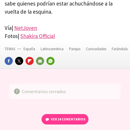
sabe quienes podrían estar achuchándose a la
vuelta de la esquina.
Vía|
NetJoven
Fotos|
Shakira Official
TEMAS
España
Latinoamérica
Parejas
Curiosidades
Farándula
FACEBOOK
TWITTER
FLIPBOARD
E-
WHATSAPP
MAIL
Comentarios cerrados
VER
14 COMENTARIOS