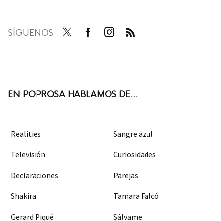
SÍGUENOS
Twit
Face
Inst
RSS
ter
boo
agra
k
m
EN POPROSA HABLAMOS DE...
Realities
Sangre azul
Televisión
Curiosidades
Declaraciones
Parejas
Shakira
Tamara Falcó
Gerard Piqué
Sálvame