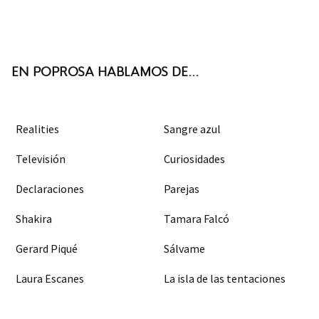
Twit
Face
Inst
RSS
ter
boo
agra
k
m
EN POPROSA HABLAMOS DE...
Realities
Sangre azul
Televisión
Curiosidades
Declaraciones
Parejas
Shakira
Tamara Falcó
Gerard Piqué
Sálvame
Laura Escanes
La isla de las tentaciones