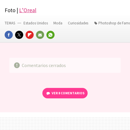
Foto |
L’Oreal
TEMAS
Estados Unidos
Moda
Curiosidades
Photoshop de Fam
FACEBOOK
TWITTER
FLIPBOARD
E-
WHATSAPP
MAIL
Comentarios cerrados
VER
8 COMENTARIOS