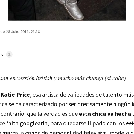
do 28 Julio 2011, 21:18
era
on en versión british y mucho más chunga (si cabe)
s
Katie Price
, esa artista de variedades de talento má
ca se ha caracterizado por ser precisamente ningún i
contrarío, que la verdad es que
esta chica va hecha 
ace falta googlearla, para quedarse flipado con los
est
 marca la conocida personalidad televisiva, modelo de