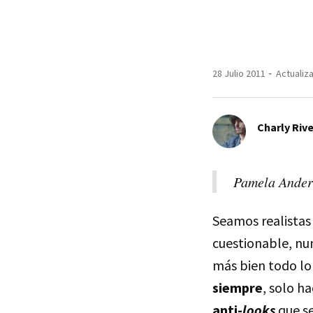
28 Julio 2011
Actualiza
Charly Riv
Pamela Anders
Seamos realista
cuestionable, nun
más bien todo lo 
siempre
, solo h
anti-
looks
que se