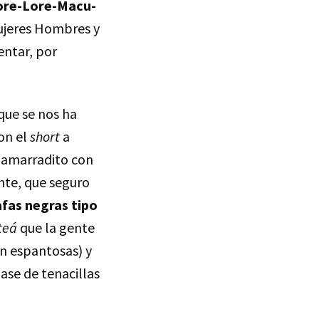
ore-Lore-Macu-
ujeres Hombres y
entar, por
que se nos ha
on el
short
a
n amarradito con
nte, que seguro
fas negras tipo
teá
que la gente
n espantosas) y
base de tenacillas