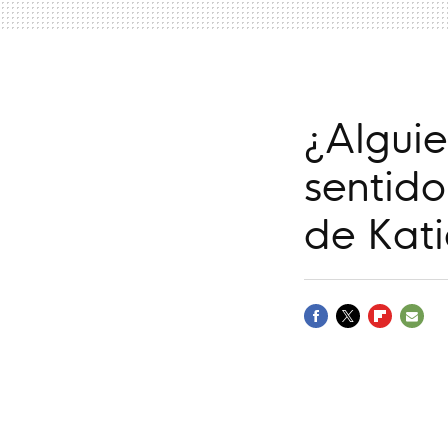
¿Alguie
sentido
de Kati
FACEBOOK
TWITTER
FLIPBOARD
E-
MAIL