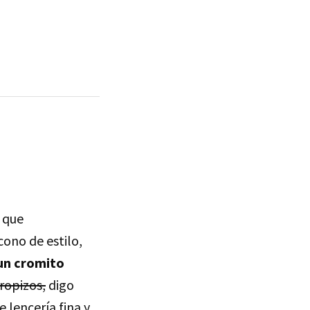
s que
cono de estilo,
un cromito
ropizos,
digo
 lencería fina y