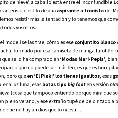
opito de nieve’, a caballo está entre el inconfundible
L
aracterístico estilo de una
aspirante a tronista
de ‘M
odemos resistir más la tentación y lo tenemos que com
 todos vosotros.
el modeli se las trae, cómo es ese
conjuntito blanco
cha, formado por esa camiseta de manga farolillo c
e que se lo ha comprado en
‘Modas Mari-Pepis’
, bie
eopardo que no puede ser más feo, es que es horripila
ón, pero que
en ‘El Pinki’ los tienes igualitos
, esas
ga
lena luz luna, esas
botas tipo
big foot
en versión
pla
ieva (cosa que tampoco entiendo porque mira que so
 en pleno verano, y ese extraño tupé de pelo rizado a 
ado que no hay un dios que lo nueva…