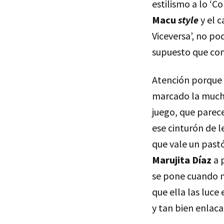
estilismo a lo ‘C
Macu
style
y el c
Viceversa’, no p
supuesto que con
Atención porque 
marcado la mucha
juego, que parec
ese cinturón de l
que vale un past
Marujita Díaz
a p
se pone cuando n
que ella las luce
y tan bien enlac