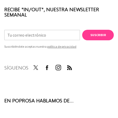
RECIBE "IN/OUT", NUESTRA NEWSLETTER
SEMANAL
SUSCRIBIR
Suscribiéndote aceptas nuestra
política de privacidad
SÍGUENOS
Twit
Face
Inst
RSS
ter
boo
agra
k
m
EN POPROSA HABLAMOS DE...