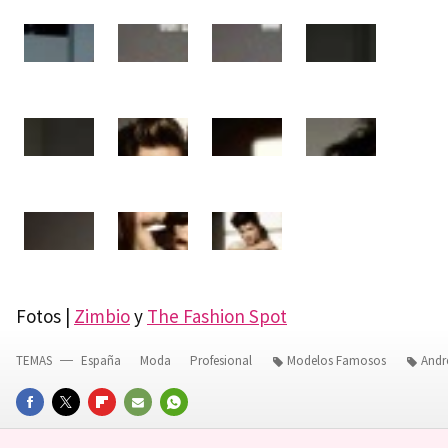
Fotos |
Zimbio
y
The Fashion Spot
TEMAS
España
Moda
Profesional
Modelos Famosos
Andr
FACEBOOK
TWITTER
FLIPBOARD
E-
WHATSAPP