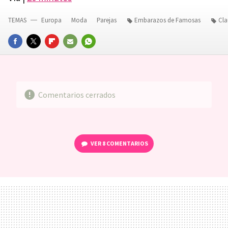
TEMAS
Europa
Moda
Parejas
Embarazos de Famosas
Cla
FACEBOOK
TWITTER
FLIPBOARD
E-
WHATSAPP
MAIL
Comentarios cerrados
VER
8 COMENTARIOS