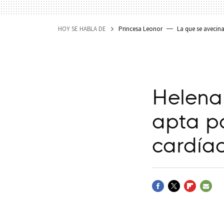
HOY SE HABLA DE
Princesa Leonor
La que se avecin
Helena
apta p
cardía
FACEBOOK
TWITTER
FLIPBOARD
E-
MAIL