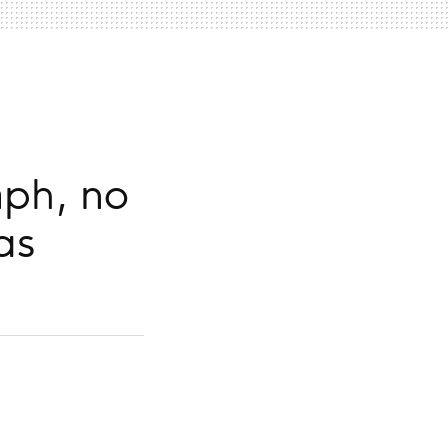
mph, no
as