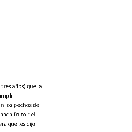
tres años) que la
iumph
on los pechos de
a nada fruto del
ra que les dijo