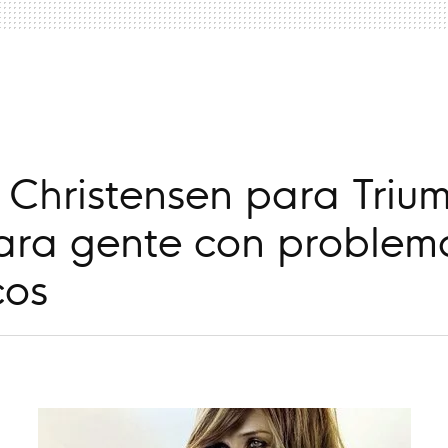
a
 Christensen para Triu
ara gente con problem
cos