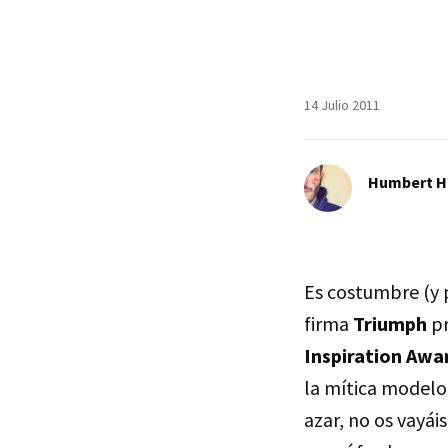
14 Julio 2011
Humbert H
Es costumbre (y p
firma
Triumph
pr
Inspiration Awa
la mítica model
azar, no os vayái