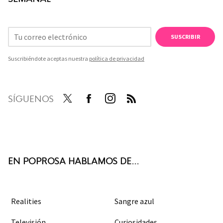
SUSCRIBIR
Suscribiéndote aceptas nuestra
política de privacidad
SÍGUENOS
Twit
Face
Inst
RSS
ter
boo
agra
k
m
EN POPROSA HABLAMOS DE...
Realities
Sangre azul
Televisión
Curiosidades