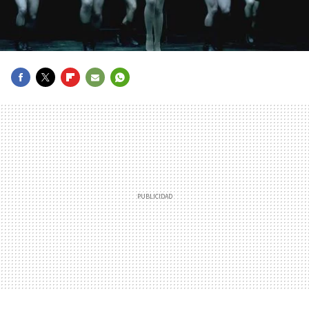
FACEBOOK
TWITTER
FLIPBOARD
E-
WHATSAPP
MAIL