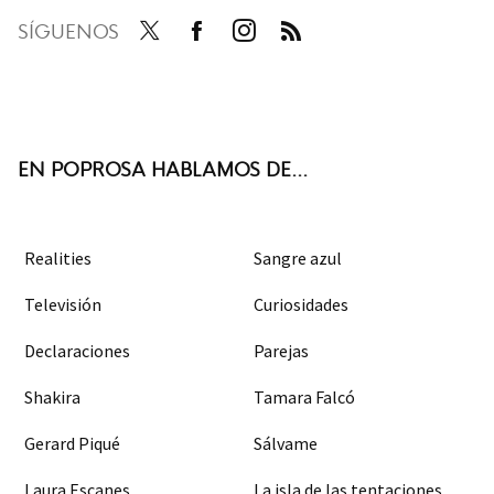
SÍGUENOS
Twit
Face
Inst
RSS
ter
boo
agra
k
m
EN POPROSA HABLAMOS DE...
Realities
Sangre azul
Televisión
Curiosidades
Declaraciones
Parejas
Shakira
Tamara Falcó
Gerard Piqué
Sálvame
Laura Escanes
La isla de las tentaciones