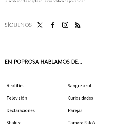
Suscribiéndote aceptas nuestra
política de privacidad
SÍGUENOS
Twit
Face
Inst
RSS
ter
boo
agra
k
m
EN POPROSA HABLAMOS DE...
Realities
Sangre azul
Televisión
Curiosidades
Declaraciones
Parejas
Shakira
Tamara Falcó