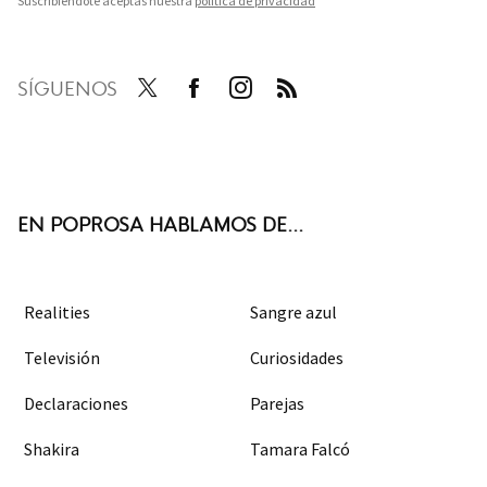
Suscribiéndote aceptas nuestra
política de privacidad
SÍGUENOS
Twit
Face
Inst
RSS
ter
boo
agra
k
m
EN POPROSA HABLAMOS DE...
Realities
Sangre azul
Televisión
Curiosidades
Declaraciones
Parejas
Shakira
Tamara Falcó