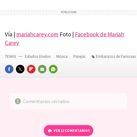
Vía |
mariahcarey.com
Foto |
Facebook de Mariah
Carey
TEMAS
Estados Unidos
Música
Parejas
Embarazos de Famosas
FACEBOOK
TWITTER
FLIPBOARD
E-
WHATSAPP
MAIL
Comentarios cerrados
VER
12 COMENTARIOS