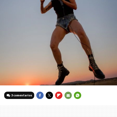
3 comentarios
FACEBOOK
TWITTER
FLIPBOARD
E-
WHATSAPP
MAIL