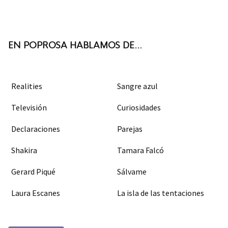
ter
boo
agra
k
m
EN POPROSA HABLAMOS DE...
Realities
Sangre azul
Televisión
Curiosidades
Declaraciones
Parejas
Shakira
Tamara Falcó
Gerard Piqué
Sálvame
Laura Escanes
La isla de las tentaciones