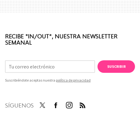
RECIBE "IN/OUT", NUESTRA NEWSLETTER
SEMANAL
SUSCRIBIR
Suscribiéndote aceptas nuestra
política de privacidad
SÍGUENOS
Twit
Face
Inst
RSS
ter
boo
agra
k
m