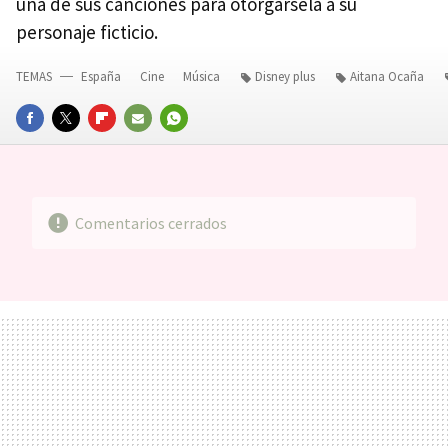
una de sus canciones para otorgársela a su
personaje ficticio.
TEMAS
España
Cine
Música
Disney plus
Aitana Ocaña
FACEBOOK
TWITTER
FLIPBOARD
E-
WHATSAPP
MAIL
Comentarios cerrados