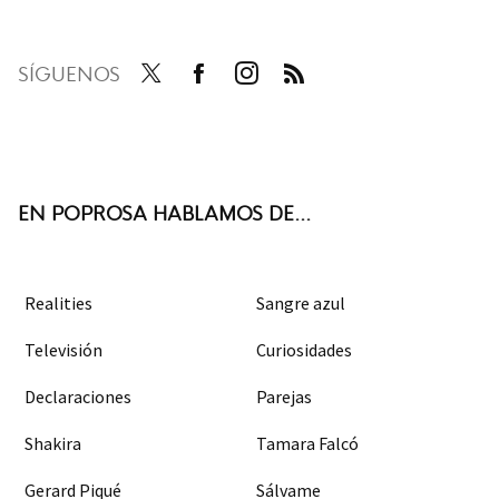
SÍGUENOS
Twit
Face
Inst
RSS
ter
boo
agra
k
m
EN POPROSA HABLAMOS DE...
Realities
Sangre azul
Televisión
Curiosidades
Declaraciones
Parejas
Shakira
Tamara Falcó
Gerard Piqué
Sálvame