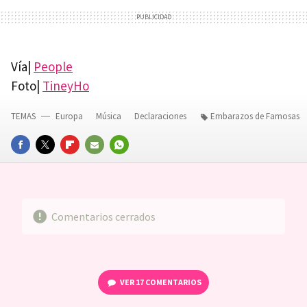
Vía|
People
Foto|
TineyHo
TEMAS
Europa
Música
Declaraciones
Embarazos de Famosas
FACEBOOK
TWITTER
FLIPBOARD
E-
WHATSAPP
MAIL
Comentarios cerrados
VER
17 COMENTARIOS