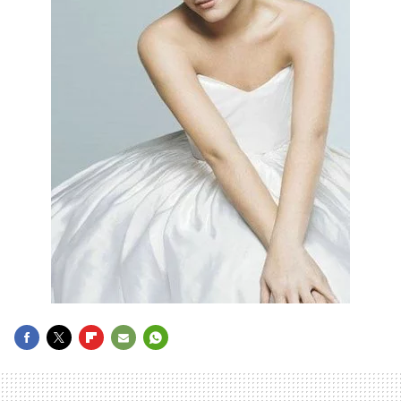
FACEBOOK
TWITTER
FLIPBOARD
E-
WHATSAPP
MAIL