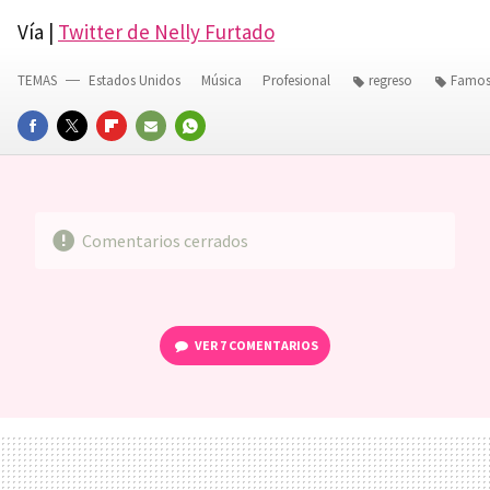
Vía |
Twitter de Nelly Furtado
TEMAS
Estados Unidos
Música
Profesional
regreso
Famos
FACEBOOK
TWITTER
FLIPBOARD
E-
WHATSAPP
MAIL
Comentarios cerrados
VER
7 COMENTARIOS