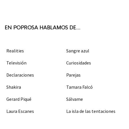
ter
boo
agra
k
m
EN POPROSA HABLAMOS DE...
Realities
Sangre azul
Televisión
Curiosidades
Declaraciones
Parejas
Shakira
Tamara Falcó
Gerard Piqué
Sálvame
Laura Escanes
La isla de las tentaciones