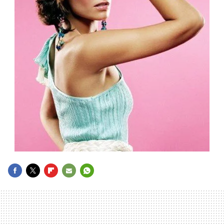
FACEBOOK
TWITTER
FLIPBOARD
E-
WHATSAPP
MAIL