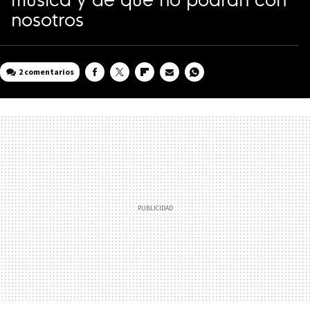
nosotros
2 comentarios
FACEBOOK
TWITTER
FLIPBOARD
E-
WHATSAPP
MAIL