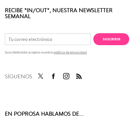
RECIBE "IN/OUT", NUESTRA NEWSLETTER
SEMANAL
SUSCRIBIR
Suscribiéndote aceptas nuestra
política de privacidad
SÍGUENOS
Twit
Face
Inst
RSS
ter
boo
agra
k
m
EN POPROSA HABLAMOS DE...