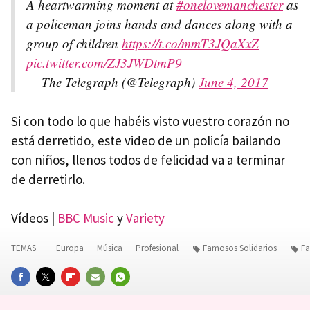
A heartwarming moment at
#onelovemanchester
as
a policeman joins hands and dances along with a
group of children
https://t.co/mmT3JQaXxZ
pic.twitter.com/ZJ3JWDtmP9
— The Telegraph (@Telegraph)
June 4, 2017
Si con todo lo que habéis visto vuestro corazón no
está derretido, este video de un policía bailando
con niños, llenos todos de felicidad va a terminar
de derretirlo.
Vídeos |
BBC Music
y
Variety
TEMAS
Europa
Música
Profesional
Famosos Solidarios
Fa
FACEBOOK
TWITTER
FLIPBOARD
E-
WHATSAPP