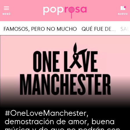
MENÚ
NUEVO
FAMOSOS, PERO NO MUCHO
QUÉ FUE DE...
SAL
#OneLoveManchester,
demostración de amor, buena
música y de que no podrán con