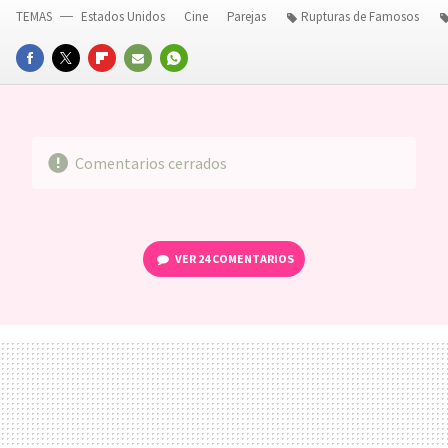
TEMAS
Estados Unidos
Cine
Parejas
Rupturas de Famosos
FACEBOOK
TWITTER
FLIPBOARD
E-
WHATSAPP
MAIL
Comentarios cerrados
VER
24 COMENTARIOS