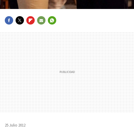
FACEBOOK
TWITTER
FLIPBOARD
E-
WHATSAPP
MAIL
25 Julio 2012