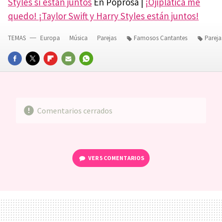
Styles sí están juntos
En Poprosa |
¡Ojiplática me
quedo! ¡Taylor Swift y Harry Styles están juntos!
TEMAS
Europa
Música
Parejas
Famosos Cantantes
Parej
FACEBOOK
TWITTER
FLIPBOARD
E-
WHATSAPP
MAIL
Comentarios cerrados
VER
5 COMENTARIOS