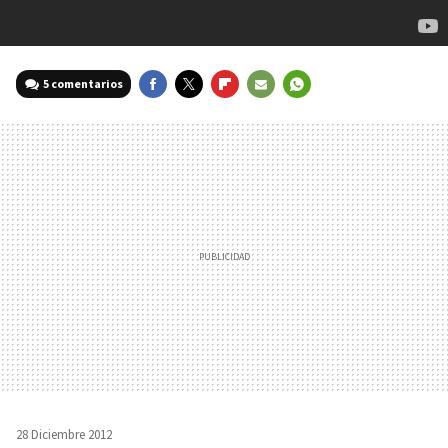
5 comentarios
FACEBOOK
TWITTER
FLIPBOARD
E-
WHATSAPP
MAIL
28 Diciembre 2012