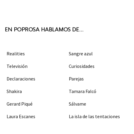
Twit
Face
Inst
RSS
ter
boo
agra
k
m
EN POPROSA HABLAMOS DE...
Realities
Sangre azul
Televisión
Curiosidades
Declaraciones
Parejas
Shakira
Tamara Falcó
Gerard Piqué
Sálvame
Laura Escanes
La isla de las tentaciones