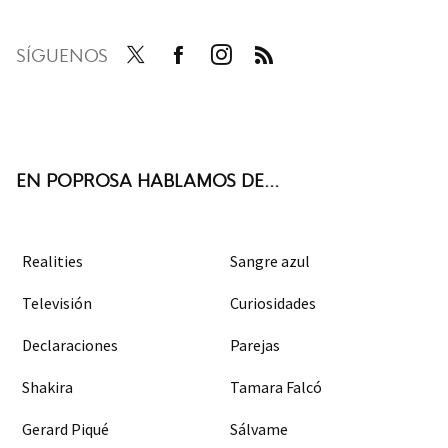
SÍGUENOS
Twit
Face
Inst
RSS
ter
boo
agra
k
m
EN POPROSA HABLAMOS DE...
Realities
Sangre azul
Televisión
Curiosidades
Declaraciones
Parejas
Shakira
Tamara Falcó
Gerard Piqué
Sálvame