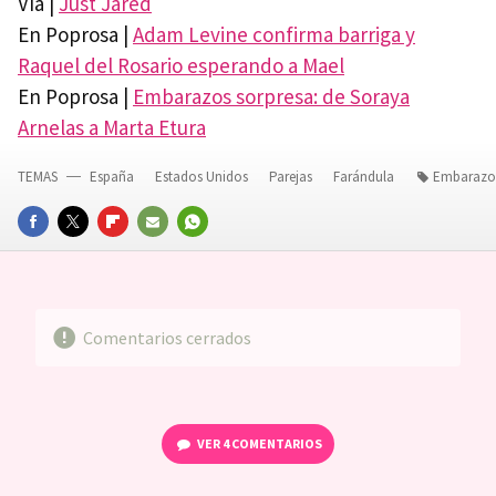
Vía |
Just Jared
En Poprosa |
Adam Levine confirma barriga y
Raquel del Rosario esperando a Mael
En Poprosa |
Embarazos sorpresa: de Soraya
Arnelas a Marta Etura
TEMAS
España
Estados Unidos
Parejas
Farándula
Embarazo
FACEBOOK
TWITTER
FLIPBOARD
E-
WHATSAPP
MAIL
Comentarios cerrados
VER
4 COMENTARIOS