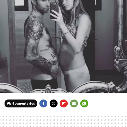
4 comentarios
FACEBOOK
TWITTER
FLIPBOARD
E-
WHATSAPP
MAIL