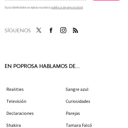
Suscribiéndote aceptas nuestra
política de privacidad
SÍGUENOS
Twit
Face
Inst
RSS
ter
boo
agra
k
m
EN POPROSA HABLAMOS DE...
Realities
Sangre azul
Televisión
Curiosidades
Declaraciones
Parejas
Shakira
Tamara Falcó