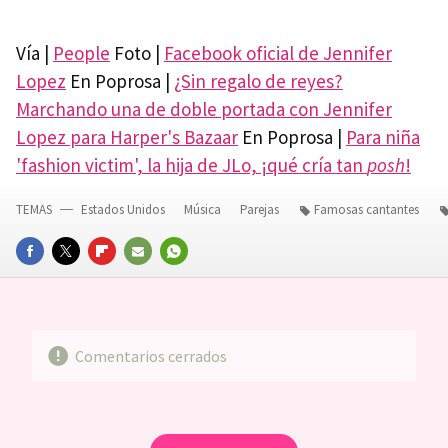
Vía |
People
Foto |
Facebook oficial de Jennifer
Lopez
En Poprosa |
¿Sin regalo de reyes?
Marchando una de doble portada con Jennifer
Lopez para Harper's Bazaar
En Poprosa |
Para niña
'fashion victim', la hija de JLo, ¡qué cría tan
posh
!
TEMAS
Estados Unidos
Música
Parejas
Famosas cantantes
FACEBOOK
TWITTER
FLIPBOARD
E-
WHATSAPP
MAIL
Comentarios cerrados