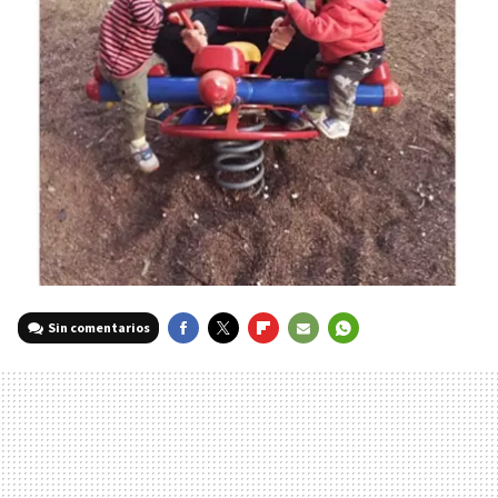
Sin comentarios
FACEBOOK
TWITTER
FLIPBOARD
E-
WHATSAPP
MAIL