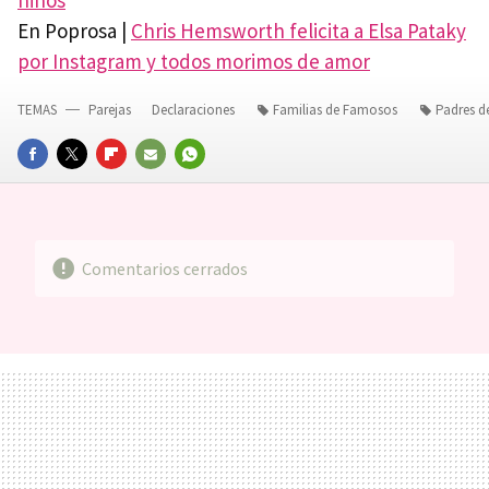
En Poprosa |
Chris Hemsworth felicita a Elsa Pataky
por Instagram y todos morimos de amor
TEMAS
Parejas
Declaraciones
Familias de Famosos
Padres 
FACEBOOK
TWITTER
FLIPBOARD
E-
WHATSAPP
MAIL
Comentarios cerrados