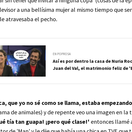
ar sin tener que invitar a ninguna copa' (cosas de la ép
elevisor a una bellísima mujer al mismo tiempo que se
le atravesaba el pecho.
EN POPROSA
Así es por dentro la casa de Nuria Ro
Juan del Val, el matrimonio feliz de 
ca, que yo no sé como se llama, estaba empezando
ma de animales) y de repente veo una imagen en la t
qué tía tan guapa! ¡pero qué clase!'
entonces llamé a
ector de 'Man' y le dije que había una chica en TVE que 