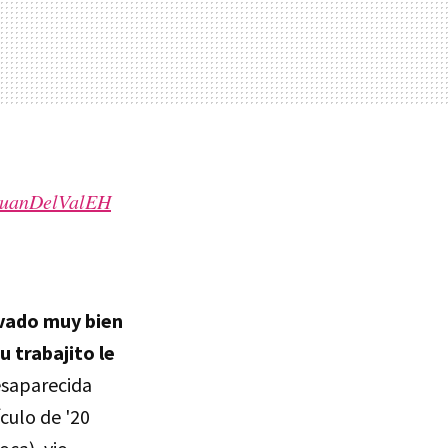
JuanDelValEH
evado muy bien
u trabajito le
esaparecida
culo de '20