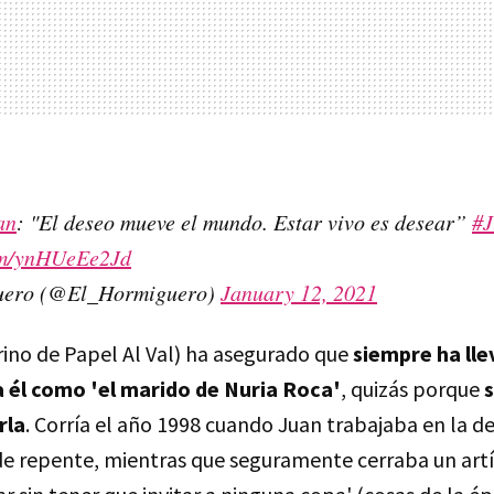
an
: "El deseo mueve el mundo. Estar vivo es desear”
#
com/ynHUeEe2Jd
uero (@El_Hormiguero)
January 12, 2021
brino de Papel Al Val) ha asegurado que
siempre ha ll
a él como 'el marido de Nuria Roca'
, quizás porque
s
rla
. Corría el año 1998 cuando Juan trabajaba en la d
de repente, mientras que seguramente cerraba un artí