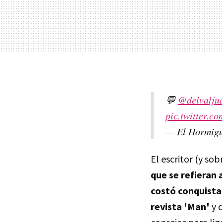
💬
@delvalju
pic.twitter.
— El Hormig
El escritor (y so
que se refieran 
costó conquista
revista 'Man'
y 