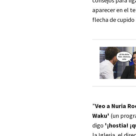
consejos para lig
aparecer en el t
flecha de cupido 
"
Veo a Nuria Ro
Waku'
(un progra
digo
'¡hostia! ¡
la Iglesia, el dir