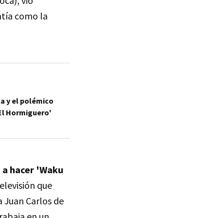
oca), vio
ntía como la
ca y el polémico
'El Hormiguero'
 a hacer 'Waku
elevisión que
 Juan Carlos de
trabaja en un