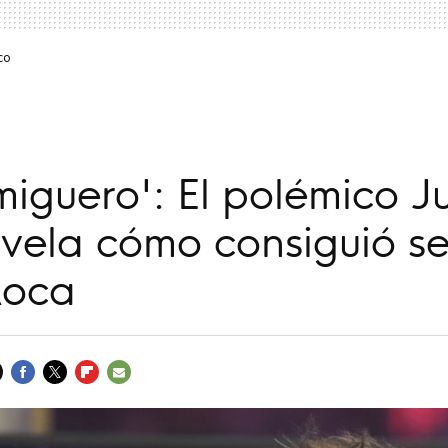
co
miguero': El polémico J
vela cómo consiguió se
Roca
FACEBOOK
TWITTER
FLIPBOARD
E-
MAIL