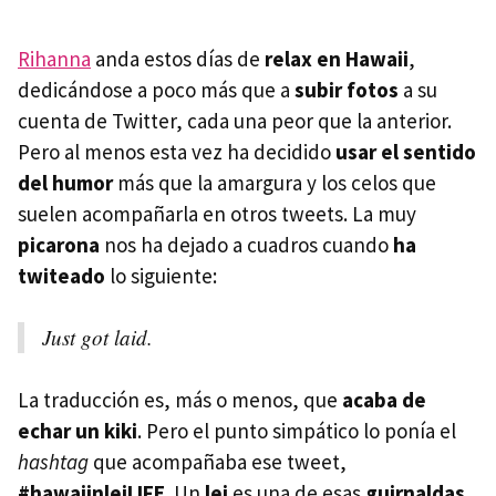
Rihanna
anda estos días de
relax en Hawaii
,
dedicándose a poco más que a
subir fotos
a su
cuenta de Twitter, cada una peor que la anterior.
Pero al menos esta vez ha decidido
usar el sentido
del humor
más que la amargura y los celos que
suelen acompañarla en otros tweets. La muy
picarona
nos ha dejado a cuadros cuando
ha
twiteado
lo siguiente:
Just got laid.
La traducción es, más o menos, que
acaba de
echar un kiki
. Pero el punto simpático lo ponía el
hashtag
que acompañaba ese tweet,
#hawaiinleiLIFE
. Un
lei
es una de esas
guirnaldas