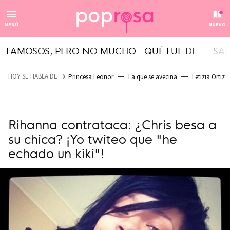
MENÚ
NUEVO
FAMOSOS, PERO NO MUCHO
QUÉ FUE DE...
SAL
HOY SE HABLA DE
Princesa Leonor
La que se avecina
Letizia Ortiz
Rihanna contrataca: ¿Chris besa a
su chica? ¡Yo twiteo que "he
echado un kiki"!