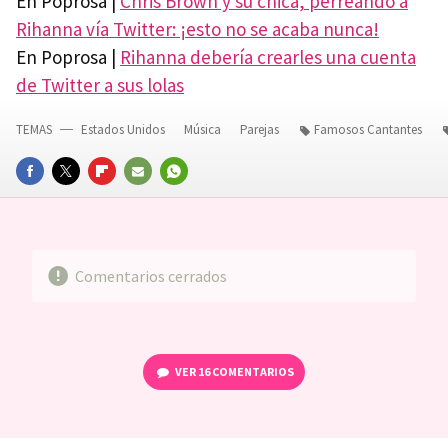
En Poprosa |
Chris Brown y su chica, perreando a
Rihanna vía Twitter: ¡esto no se acaba nunca!
En Poprosa |
Rihanna debería crearles una cuenta
de Twitter a sus lolas
TEMAS
Estados Unidos
Música
Parejas
Famosos Cantantes
FACEBOOK
TWITTER
FLIPBOARD
E-
WHATSAPP
MAIL
Comentarios cerrados
VER
16 COMENTARIOS