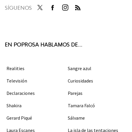
SÍGUENOS
Twit
Face
Inst
RSS
ter
boo
agra
k
m
EN POPROSA HABLAMOS DE...
Realities
Sangre azul
Televisión
Curiosidades
Declaraciones
Parejas
Shakira
Tamara Falcó
Gerard Piqué
Sálvame
Laura Escanes
La isla de las tentaciones