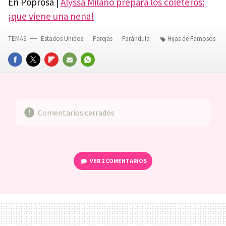
En Poprosa |
Alyssa Milano prepara los coleteros:
¡que viene una nena!
TEMAS
Estados Unidos
Parejas
Farándula
Hijas de Famosos
FACEBOOK
TWITTER
FLIPBOARD
E-
WHATSAPP
MAIL
Comentarios cerrados
VER
2 COMENTARIOS