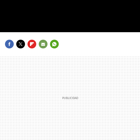
FACEBOOK
TWITTER
FLIPBOARD
E-
WHATSAPP
MAIL