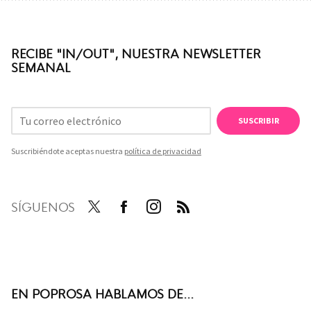
RECIBE "IN/OUT", NUESTRA NEWSLETTER
SEMANAL
SUSCRIBIR
Suscribiéndote aceptas nuestra
política de privacidad
SÍGUENOS
Twit
Face
Inst
RSS
ter
boo
agra
k
m
EN POPROSA HABLAMOS DE...