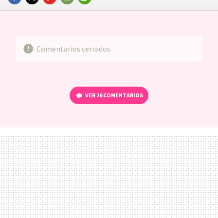
FACEBOOK
TWITTER
FLIPBOARD
E-
WHATSAPP
MAIL
Comentarios cerrados
VER
26 COMENTARIOS