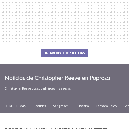
ARCHIVO DE NOTICIAS
Noticias de Christopher Reeve en Poprosa
Christopher Reeve:Los superhéroes más sexys
OTROS TEMAS:
Realities
Sangre azul
Shakira
Tamara Falcó
Ger