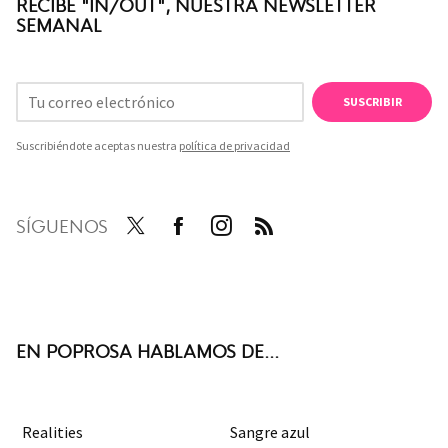
RECIBE "IN/OUT", NUESTRA NEWSLETTER
SEMANAL
SUSCRIBIR
Suscribiéndote aceptas nuestra
política de privacidad
SÍGUENOS
Twit
Face
Inst
RSS
ter
boo
agra
k
m
EN POPROSA HABLAMOS DE...
Realities
Sangre azul