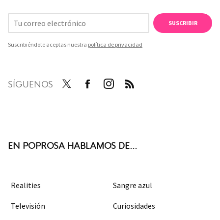
SUSCRIBIR
Suscribiéndote aceptas nuestra
política de privacidad
SÍGUENOS
Twit
Face
Inst
RSS
ter
boo
agra
k
m
EN POPROSA HABLAMOS DE...
Realities
Sangre azul
Televisión
Curiosidades