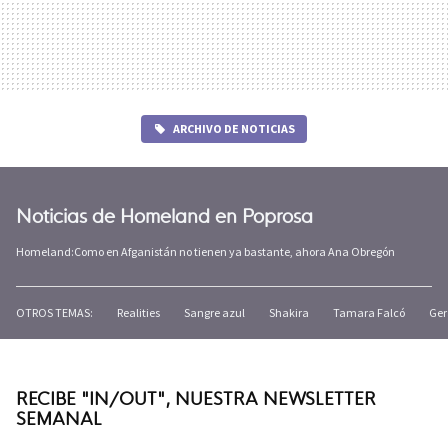
ARCHIVO DE NOTICIAS
Noticias de Homeland en Poprosa
Homeland:Como en Afganistán no tienen ya bastante, ahora Ana Obregón
OTROS TEMAS:
Realities
Sangre azul
Shakira
Tamara Falcó
Ger
RECIBE "IN/OUT", NUESTRA NEWSLETTER
SEMANAL