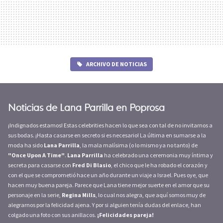
ARCHIVO DE NOTICIAS
Noticias de Lana Parrilla en Poprosa
¡Indignados estamos! Estas celebrities hacen lo que sea con tal de no invitarnos a
sus bodas. ¡Hasta casarse en secreto si es necesario! La última en sumarse a la
moda ha sido
Lana Parrilla
, la mala malísima (o lo mismo ya no tanto) de
"Once Upon A Time"
.
Lana Parrilla
ha celebrado una ceremonia muy íntima y
secreta para casarse con
Fred Di Blasio
, el chico que le ha robado el corazón y
con el que se comprometió hace un año durante un viaje a Israel. Pues oye, que
hacen muy buena pareja. Parece que Lana tiene mejor suerte en el amor que su
personaje en la serie,
Regina Mills
, lo cual nos alegra, que aquí somos muy de
alegrarnos por la felicidad ajena. Y por si alguien tenía dudas del enlace, han
colgado una foto con sus anillacos.
¡Felicidades pareja!