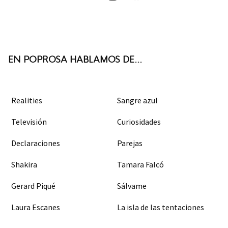
Twit
Face
Inst
RSS
ter
boo
agra
k
m
EN POPROSA HABLAMOS DE...
Realities
Sangre azul
Televisión
Curiosidades
Declaraciones
Parejas
Shakira
Tamara Falcó
Gerard Piqué
Sálvame
Laura Escanes
La isla de las tentaciones