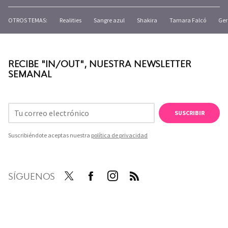
OTROS TEMAS:
Realities
Sangre azul
Shakira
Tamara Falcó
Ger
RECIBE "IN/OUT", NUESTRA NEWSLETTER
SEMANAL
SUSCRIBIR
Suscribiéndote aceptas nuestra
política de privacidad
SÍGUENOS
Twit
Face
Inst
RSS
ter
boo
agra
k
m