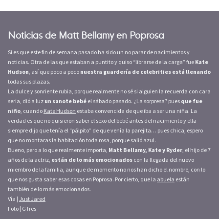
Noticias de Matt Bellamy en Poprosa
Si es que este fin de semana pasado ha sido un no parar de nacimientos y
noticias. Otra de las que estaban a puntito y quiso “librarse de la carga” fue
Kate
Hudson
, así que poco a poco
nuestra guardería de celebrities está llenando
todas sus plazas.
La dulce y sonriente rubia, porque realmente no sé si alguien la recuerda con cara
seria, dió a luz
un sanote bebé
el sábado pasado. ¿La sorpresa? pues
que fue
niño
, cuando
Kate Hudson
estaba convencida de que iba a ser una niña. La
verdad es que no quisieron saber el sexo del bebé antes del nacimiento y ella
siempre dijo que tenía el “pálpito” de que venía la parejita… pues chica, espero
que no montaras la habitación toda rosa, porque salió azul.
Bueno, pero a lo que realmente importa,
Matt Bellamy, Kate y Ryder
, el hijo de 7
años de la actriz,
están de lo más emocionados
con la llegada del nuevo
miembro de la familia, aunque de momento no nos han dicho el nombre, con lo
que nos gusta saber esas cosas en Poprosa. Por cierto, que la
abuela
están
también de lo más emocionados.
Vía |
Just Jared
Foto | GTres