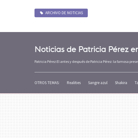
ARCHIVO DE NOTICIAS
Noticias de Patricia Pérez 
Patricia Pérez:El antes y después de Patricia Pérez: la famosa pr
OTROS TEMAS:
Realities
Sangre azul
Shakira
T