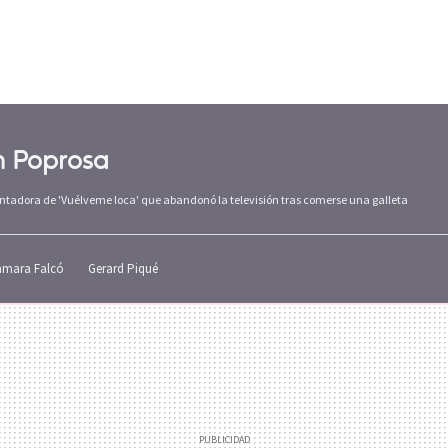
en Poprosa
esentadora de 'Vuélveme loca' que abandonó la televisión tras comerse una galleta
amara Falcó
Gerard Piqué