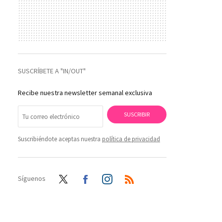
SUSCRÍBETE A "IN/OUT"
Recibe nuestra newsletter semanal exclusiva
SUSCRIBIR
Suscribiéndote aceptas nuestra
política de privacidad
Síguenos
Twit
Face
Inst
RSS
ter
boo
agra