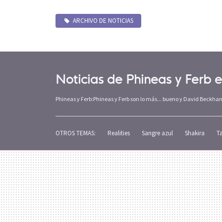
ARCHIVO DE NOTICIAS
Noticias de Phineas y Ferb 
Phineas y Ferb:Phineas y Ferb son lo más... bueno y David Beckh
OTROS TEMAS:
Realities
Sangre azul
Shakira
T