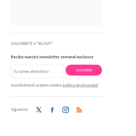
SUSCRÍBETE A "IN/OUT"
Recibe nuestra newsletter semanal exclusiva
SUSCRIBIR
Suscribiéndote aceptas nuestra
política de privacidad
Síguenos
Twit
Face
Inst
RSS
ter
boo
agra