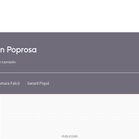
en Poprosa
am también
amara Falcó
Gerard Piqué