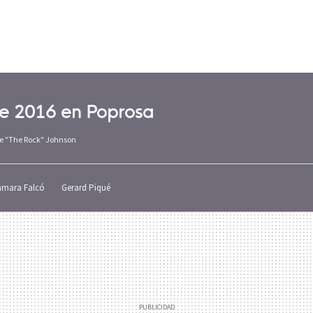
ve 2016 en Poprosa
ne "The Rock" Johnson
amara Falcó
Gerard Piqué