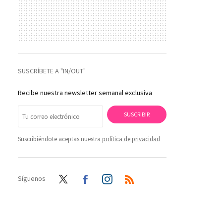
SUSCRÍBETE A "IN/OUT"
Recibe nuestra newsletter semanal exclusiva
SUSCRIBIR
Suscribiéndote aceptas nuestra
política de privacidad
Síguenos
Twit
Face
Inst
RSS
ter
boo
agra