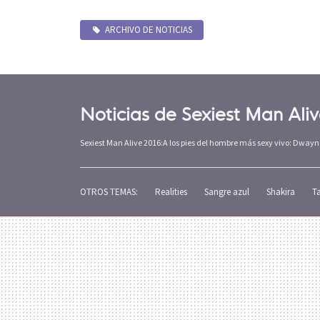
ARCHIVO DE NOTICIAS
Noticias de Sexiest Man Ali
Sexiest Man Alive 2016:A los pies del hombre más sexy vivo: Dway
OTROS TEMAS:
Realities
Sangre azul
Shakira
T