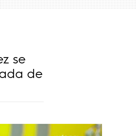
ez se
sada de