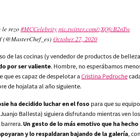
e le rezo
#MCCelebrity
pic.twitter.com/zXQfcB2nTw
f (@MasterChef_es)
October 27, 2020
o de las cocinas (y vendedor de productos de bellez
do por ser valiente
. Hombre, no esperábamos menos 
e que es capaz de despelotar a
Cristina Pedroche
cada
re de hojalata al año siguiente.
sie ha decidido luchar en el foso
para que su equipo 
uanjo Ballesta) siguiera disfrutando mientras ven los
 barrera.
Un gesto de lo más emotivo que ha hecho
poyaran y lo respaldaran bajando de la galería
, co