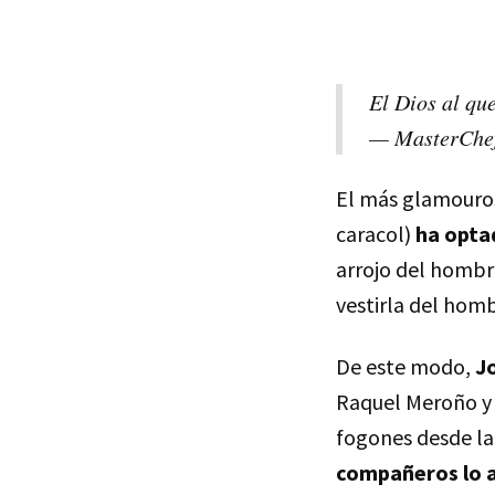
El Dios al qu
— MasterChe
El más glamouros
caracol)
ha opta
arrojo del hombr
vestirla del homb
De este modo,
Jo
Raquel Meroño y J
fogones desde la
compañeros lo a