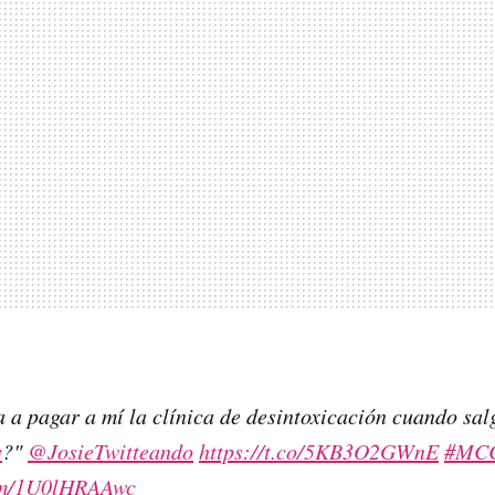
 a pagar a mí la clínica de desintoxicación cuando sal
y
?"
@JosieTwitteando
https://t.co/5KB3O2GWnE
#MCC
com/1U0lHRAAwc