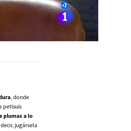
adura
, donde
 petisuis
e plumas a lo
 decir, jugársela