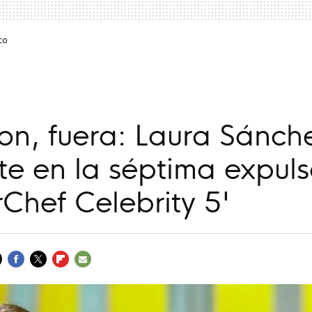
co
pon, fuera: Laura Sánch
te en la séptima expul
Chef Celebrity 5'
FACEBOOK
TWITTER
FLIPBOARD
E-
MAIL