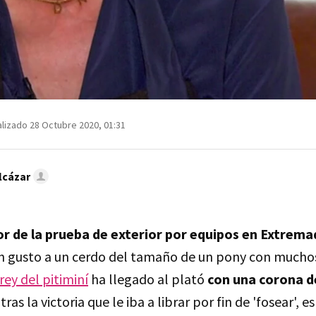
lizado 28 Octubre 2020, 01:31
lcázar
or de la prueba de exterior por equipos en Extrem
n gusto a un cerdo del tamaño de un pony con muchos
rey del pitiminí
ha llegado al plató
con una corona d
tras la victoria que le iba a librar por fin de 'fosear', es