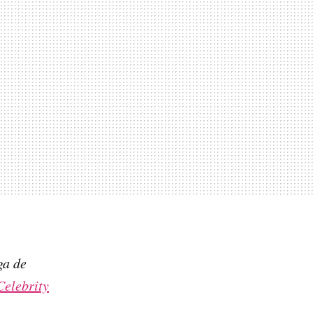
ga de
elebrity