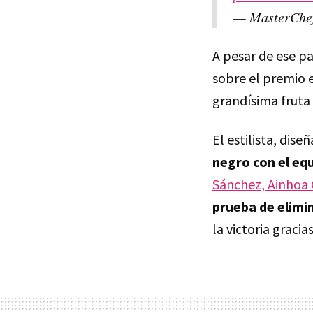
— MasterChe
A pesar de ese p
sobre el premio e
grandísima fruta 
El estilista, dise
negro con el eq
Sánchez, Ainhoa
prueba de elimi
la victoria gracia