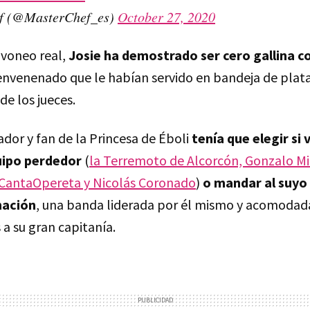
f (@MasterChef_es)
October 27, 2020
avoneo real,
Josie ha demostrado ser cero gallina co
nvenenado que le habían servido en bandeja de plata 
de los jueces.
ñador y fan de la Princesa de Éboli
tenía que elegir si 
uipo perdedor
(
la Terremoto de Alcorcón, Gonzalo Mi
 CantaOpereta y Nicolás Coronado
)
o mandar al suyo 
nación
, una banda liderada por él mismo y acomodada
s a su gran capitanía.