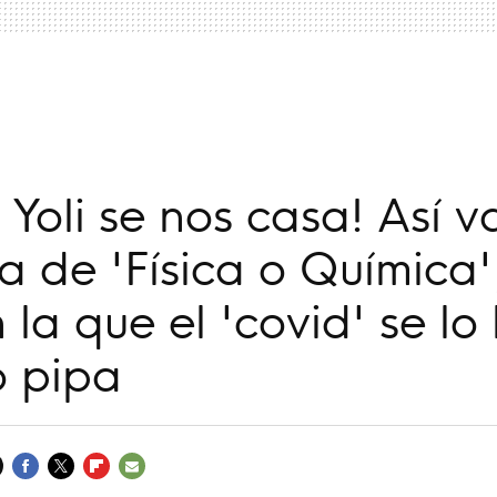
a
 Yoli se nos casa! Así v
ta de 'Física o Química'
n la que el 'covid' se lo
 pipa
FACEBOOK
TWITTER
FLIPBOARD
E-