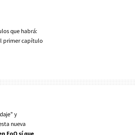
ulos que habrá:
al primer capítulo
daje" y
esta nueva
en FoQ sí que