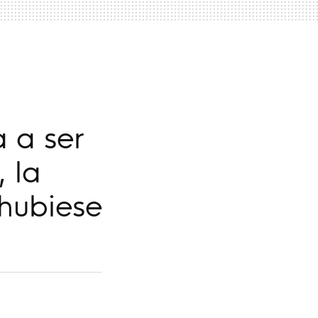
a a ser
, la
 hubiese