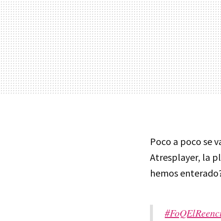
Poco a poco se v
Atresplayer, la 
hemos enterado?
#FoQElReenc