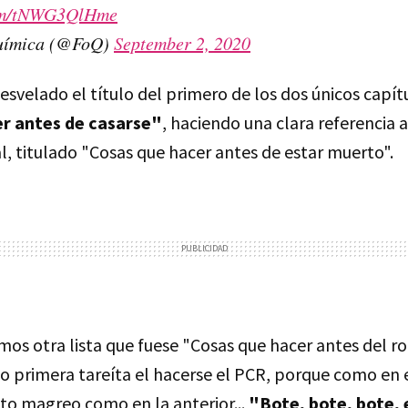
com/tNWG3QlHme
Química (@FoQ)
September 2, 2020
desvelado el título del primero de los dos únicos capít
r antes de casarse"
, haciendo una clara referencia 
nal, titulado "Cosas que hacer antes de estar muerto".
os otra lista que fuese "Cosas que hacer antes del ro
primera tareíta el hacerse el PCR, porque como en 
to magreo como en la anterior...
"Bote, bote, bote, 