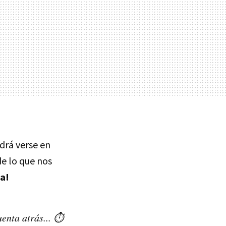
drá verse en
de lo que nos
sa!
enta atrás... ⏱