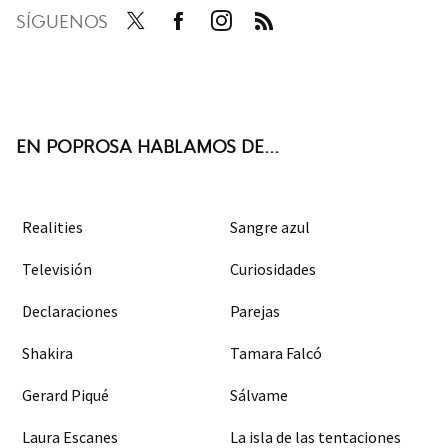
SÍGUENOS
Twit
Face
Inst
RSS
ter
boo
agra
k
m
EN POPROSA HABLAMOS DE...
Realities
Sangre azul
Televisión
Curiosidades
Declaraciones
Parejas
Shakira
Tamara Falcó
Gerard Piqué
Sálvame
Laura Escanes
La isla de las tentaciones