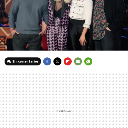
Sin comentarios
FACEBOOK
TWITTER
FLIPBOARD
E-
WHATSAPP
MAIL