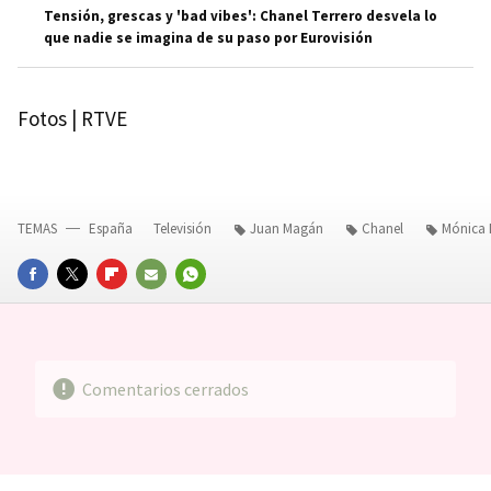
Tensión, grescas y 'bad vibes': Chanel Terrero desvela lo
que nadie se imagina de su paso por Eurovisión
Fotos | RTVE
TEMAS
España
Televisión
Juan Magán
Chanel
Mónica 
FACEBOOK
TWITTER
FLIPBOARD
E-
WHATSAPP
MAIL
Comentarios cerrados