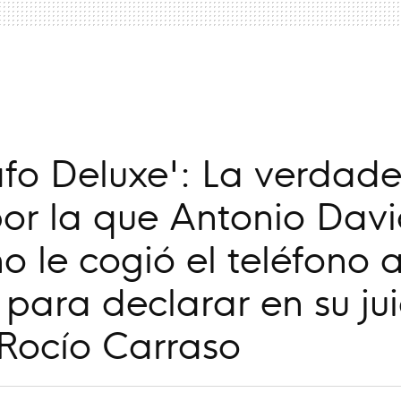
a
afo Deluxe': La verdad
or la que Antonio Dav
no le cogió el teléfono 
para declarar en su jui
 Rocío Carraso