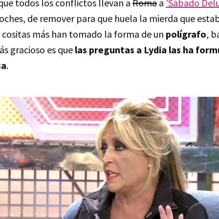
que todos los conflictos llevan a
Roma
a
'Sábado Delu
roches, de remover para que huela la mierda que estab
 cositas más han tomado la forma de un
polígrafo
, b
más gracioso es que
las preguntas a Lydia las ha for
sa
.