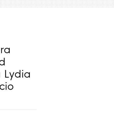
era
id
a Lydia
cio