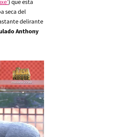
xe'
) que esta
a seca del
astante delirante
mulado Anthony