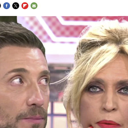
FACEBOOK
TWITTER
FLIPBOARD
E-
MAIL