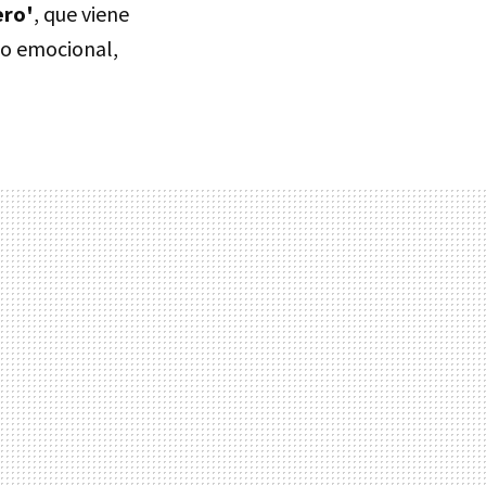
ero'
, que viene
do emocional,