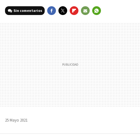
Sin comentarios
FACEBOOK
TWITTER
FLIPBOARD
E-
WHATSAPP
MAIL
25 Mayo 2021