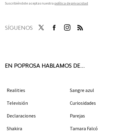
Suscribiéndote aceptas nuestra
política de privacidad
SÍGUENOS
Twit
Face
Inst
RSS
ter
boo
agra
k
m
EN POPROSA HABLAMOS DE...
Realities
Sangre azul
Televisión
Curiosidades
Declaraciones
Parejas
Shakira
Tamara Falcó