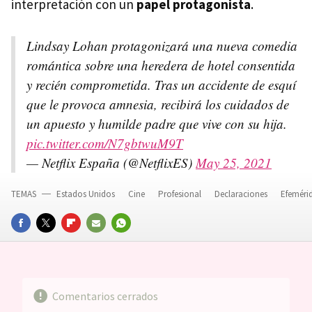
interpretación con un
papel protagonista
.
Lindsay Lohan protagonizará una nueva comedia
romántica sobre una heredera de hotel consentida
y recién comprometida. Tras un accidente de esquí
que le provoca amnesia, recibirá los cuidados de
un apuesto y humilde padre que vive con su hija.
pic.twitter.com/N7gbtwuM9T
— Netflix España (@NetflixES)
May 25, 2021
TEMAS
Estados Unidos
Cine
Profesional
Declaraciones
Efeméri
FACEBOOK
TWITTER
FLIPBOARD
E-
WHATSAPP
MAIL
Comentarios cerrados