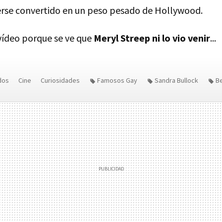
erse convertido en un peso pesado de Hollywood.
 vídeo porque se ve que
Meryl Streep ni lo vio venir
...
dos
Cine
Curiosidades
Famosos Gay
Sandra Bullock
B
eep
Critics' Choice Awards