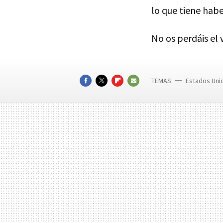
lo que tiene hab
No os perdáis el
TEMAS
Estados Uni
Meryl Str
FACEBOOK
TWITTER
FLIPBOARD
E-
MAIL