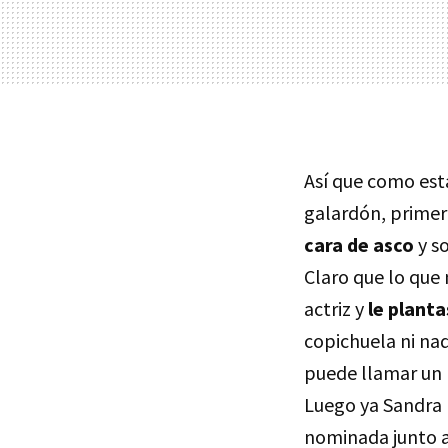
Así que como est
galardón, primero
cara de asco
y s
Claro que lo que 
actriz y
le plant
copichuela ni nad
puede llamar un 
Luego ya Sandra 
nominada junto a 