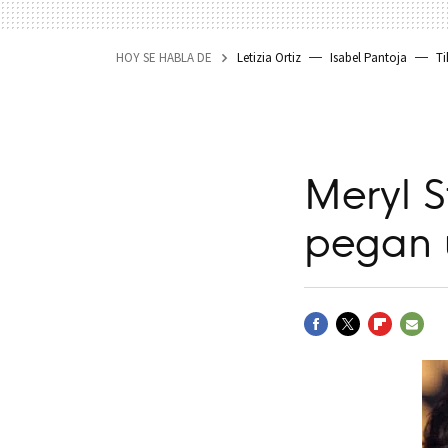
HOY SE HABLA DE
Letizia Ortiz
Isabel Pantoja
Ti
Meryl S
pegan 
FACEBOOK
TWITTER
FLIPBOARD
E-
MAIL