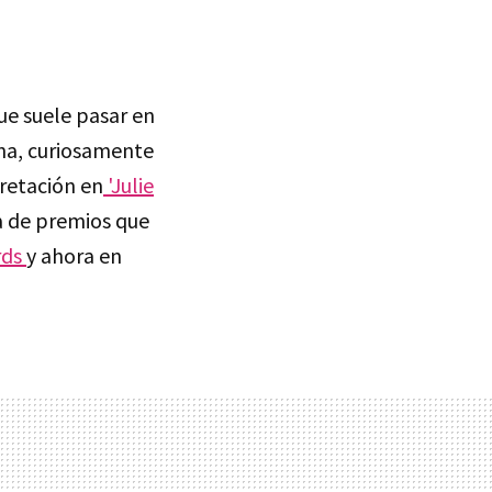
que suele pasar en
ana, curiosamente
pretación en
'Julie
ha de premios que
rds
y ahora en