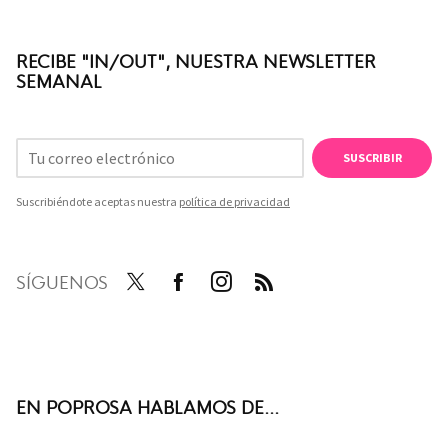
RECIBE "IN/OUT", NUESTRA NEWSLETTER
SEMANAL
SUSCRIBIR
Suscribiéndote aceptas nuestra
política de privacidad
SÍGUENOS
Twit
Face
Inst
RSS
ter
boo
agra
k
m
EN POPROSA HABLAMOS DE...