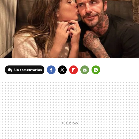
Sin comentarios
FACEBOOK
TWITTER
FLIPBOARD
E-
WHATSAPP
MAIL