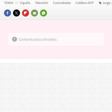
TEMAS
España
Televisión
Curiosidades
Cotilleos WTF
Jorge 
FACEBOOK
TWITTER
FLIPBOARD
E-
WHATSAPP
MAIL
Comentarios cerrados