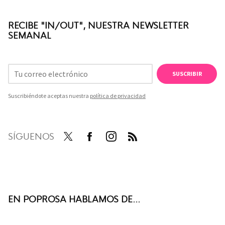
RECIBE "IN/OUT", NUESTRA NEWSLETTER
SEMANAL
SUSCRIBIR
Suscribiéndote aceptas nuestra
política de privacidad
SÍGUENOS
Twit
Face
Inst
RSS
ter
boo
agra
k
m
EN POPROSA HABLAMOS DE...