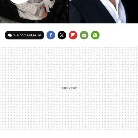
Sin comentarios
FACEBOOK
TWITTER
FLIPBOARD
E-
WHATSAPP
MAIL