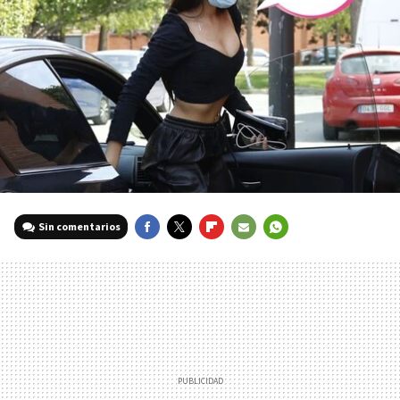
Sin comentarios
FACEBOOK
TWITTER
FLIPBOARD
E-
WHATSAPP
MAIL