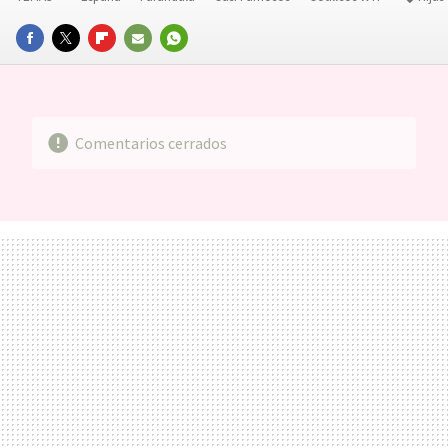
FACEBOOK
TWITTER
FLIPBOARD
E-
WHATSAPP
MAIL
Comentarios cerrados