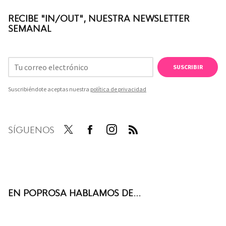
RECIBE "IN/OUT", NUESTRA NEWSLETTER
SEMANAL
SUSCRIBIR
Suscribiéndote aceptas nuestra
política de privacidad
SÍGUENOS
Twit
Face
Inst
RSS
ter
boo
agra
k
m
EN POPROSA HABLAMOS DE...