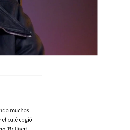
dando muchos
 el culé cogió
rao
'Brilliant