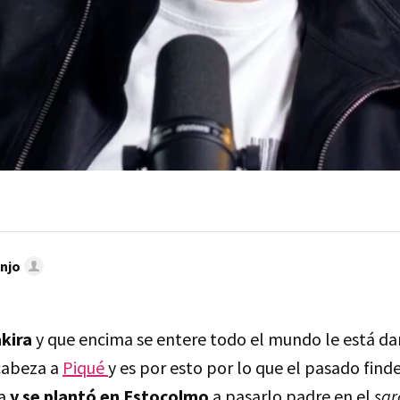
njo
kira
y que encima se entere todo el mundo le está 
cabeza a
Piqué
y es por esto por lo que el pasado finde
a
y se plantó en Estocolmo
a pasarlo padre en el
sa