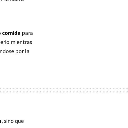
e comida
para
erio mientras
ándose por la
n
, sino que