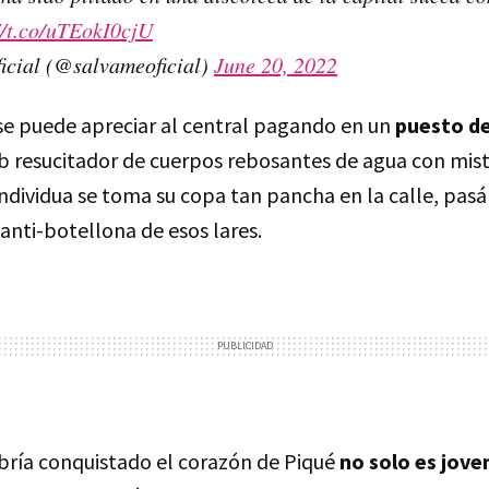
//t.co/uTEokI0cjU
icial (@salvameoficial)
June 20, 2022
se puede apreciar al central pagando en un
puesto d
b resucitador de cuerpos rebosantes de agua con mist
individua se toma su copa tan pancha en la calle, pas
 anti-botellona de esos lares.
bría conquistado el corazón de Piqué
no solo es jove