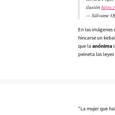
ilusión
https:
— Sálvame Of
En las imágenes 
hincarse un keba
que la
anónima
peineta las leyes
"La mujer que ha