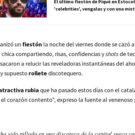
El último fiestón de Piqué en Estoc
'celebrities', vengalas y con una mis
ganizó un
fiestón
la noche del viernes donde se cazó a
chica compartiendo, risas, confidencias y
shots
de teq
sacaron a relucir las reveladoras instantáneas del aho
 y supuesto
rollete
discotequero.
atractiva rubia
que ha pasado estos días con el catal
 el corazón contento", expreso la fuente al venenoso
ha sido pillado en una discoteca de la capital sueca c