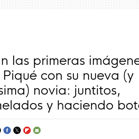
a
ran las primeras imágen
Piqué con su nueva (y
sima) novia: juntitos,
elados y haciendo bot
FACEBOOK
TWITTER
FLIPBOARD
E-