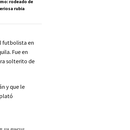
olmo: rodeado de
teriosa rubia
l futbolista en
uila. Fue en
ra solterito de
án y que le
 plató
on su nueva