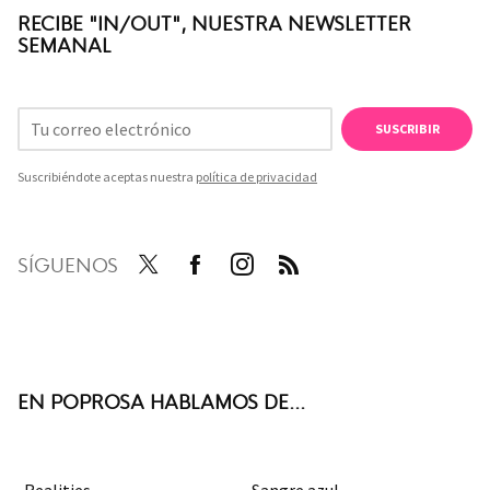
RECIBE "IN/OUT", NUESTRA NEWSLETTER
SEMANAL
SUSCRIBIR
Suscribiéndote aceptas nuestra
política de privacidad
SÍGUENOS
Twit
Face
Inst
RSS
ter
boo
agra
k
m
EN POPROSA HABLAMOS DE...
Realities
Sangre azul