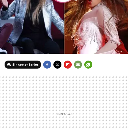
Sin comentarios
FACEBOOK
TWITTER
FLIPBOARD
E-
WHATSAPP
MAIL