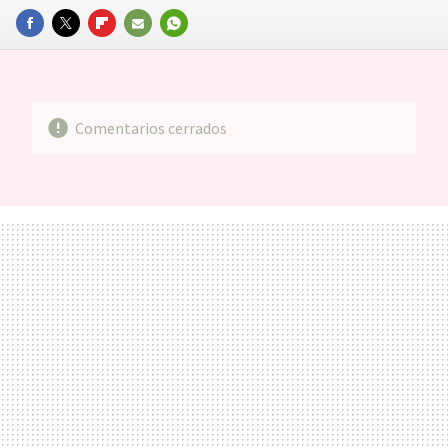
FACEBOOK
TWITTER
FLIPBOARD
E-
WHATSAPP
MAIL
Comentarios cerrados