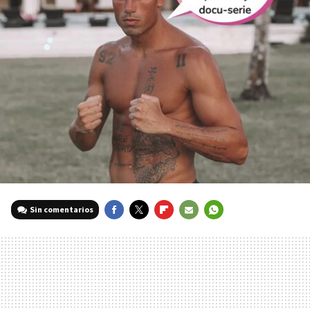
Sin comentarios
FACEBOOK
TWITTER
FLIPBOARD
E-
WHATSAPP
MAIL