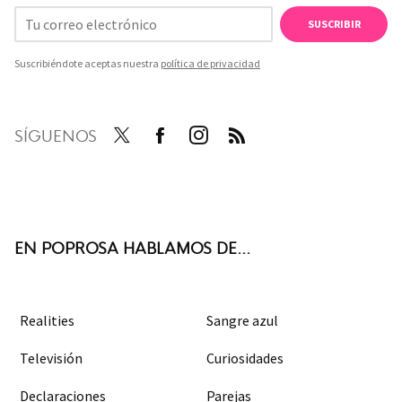
SUSCRIBIR
Suscribiéndote aceptas nuestra
política de privacidad
SÍGUENOS
Twit
Face
Inst
RSS
ter
boo
agra
k
m
EN POPROSA HABLAMOS DE...
Realities
Sangre azul
Televisión
Curiosidades
Declaraciones
Parejas